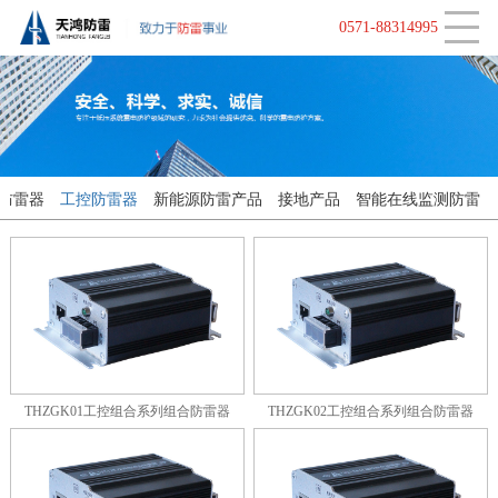
CLOSE
监控类防雷器
视频监控
行业动态
0571-88314995
天馈防雷器
工控系统
中波防雷器
电源系统
防雷器
工控防雷器
新能源防雷产品
接地产品
智能在线监测防雷
工控防雷器
大地网接地
新能源防雷产品
消控报警系统
接地产品
LED显示屏防雷
THZGK01工控组合系列组合防雷器
THZGK02工控组合系列组合防雷器
智能在线监测防雷